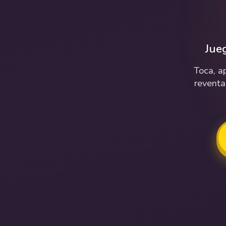
Jue
Toca, a
reventa