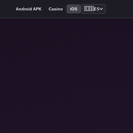
🇪🇸
Android APK
Casino
iOS
ES